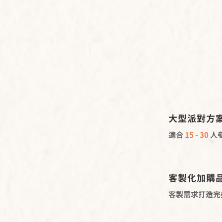
Pack
關於
大型派對方
適合
15 - 30
人
客製化加購
客製需求打造完