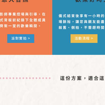
影師專業控場與引導，在
儀式結束後享有一小時
式背板前紀錄下全體成員
場餘裕，讓您與親友能
齊聚一堂的歡樂瞬間。
敘舊、側拍，不需趕時
派對實拍 >
活動流程 >
這份方案，適合這