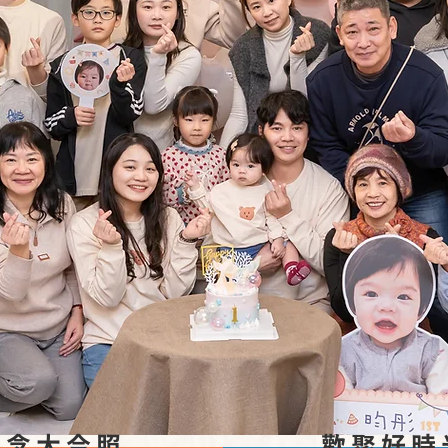
紀念大合照
歡聚好時