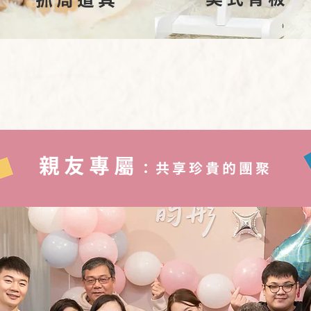
​ 抓周道具
親友專屬
：共享珍貴的團聚