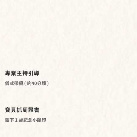
配置
專業主持引導
儀式帶領 ( 約40分鐘 )
寶貝抓周證書
蓋下 1 歲紀念小腳印