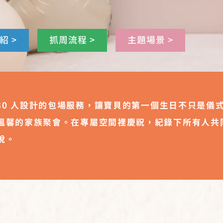
紹 >
抓周流程 >
主題場景 >
5-30 人設計的包場服務，讓寶貝的第一個生日不只是儀
溫馨的家族聚會。在專屬空間裡慶祝，紀錄下所有人共
悅。