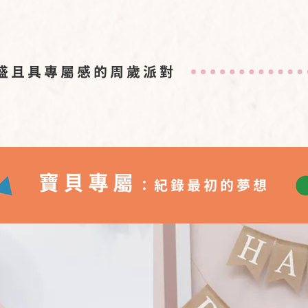
盛且具專屬感的周歲派對
寶貝專屬
：紀錄最初的夢想