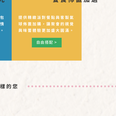
的包
提供精緻派對餐點與客製氣
盡情
球佈置加購，讓聚會的視覺
間。
與味蕾體驗更加盛大圓滿。
自由搭配 >
樣的您