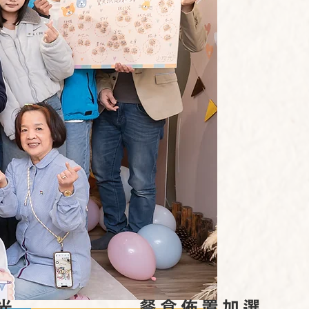
光
餐食佈置加選