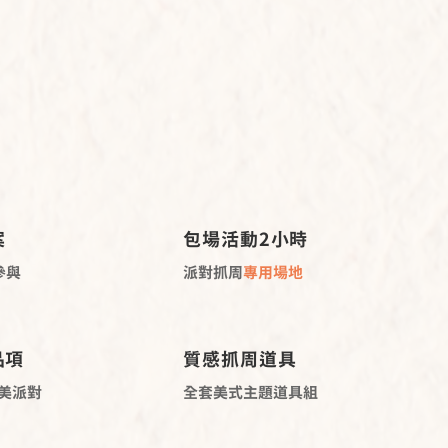
age Details
拾光派對：超越期待的慶典
案
包場活動2小時
參與
派對抓周
專用場地
品項
質感抓周道具
美派對
全套美式主題道具組