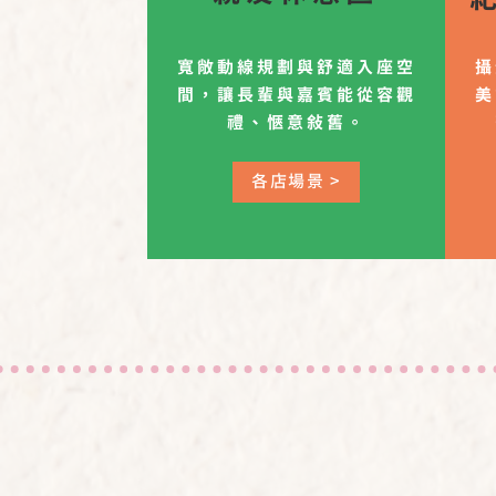
寬敞動線規劃與舒適入座空
攝
間，讓長輩與嘉賓能從容觀
美
禮、愜意敘舊。
各店場景 >