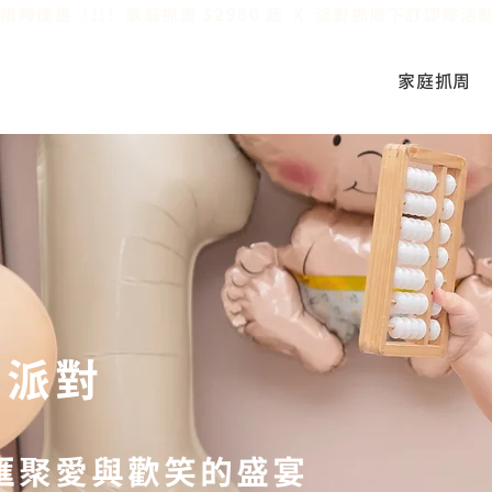
限時優惠  !!!!  家庭抓周 $2980 起  X  派對抓周下訂即贈
家庭抓周
光派對
匯聚愛與歡笑的盛宴