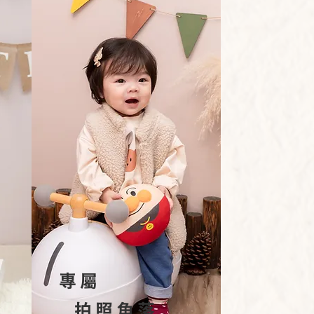
專屬
拍照角落