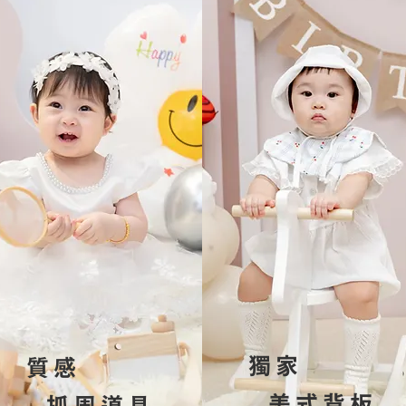
獨家
質感
​ 美式背板