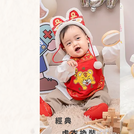
經典
​ 虎衣換裝