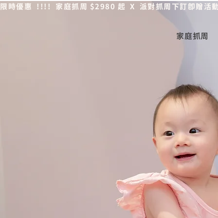
限時優惠  !!!!  家庭抓周 $2980 起  X  派對抓周下訂即贈
家庭抓周