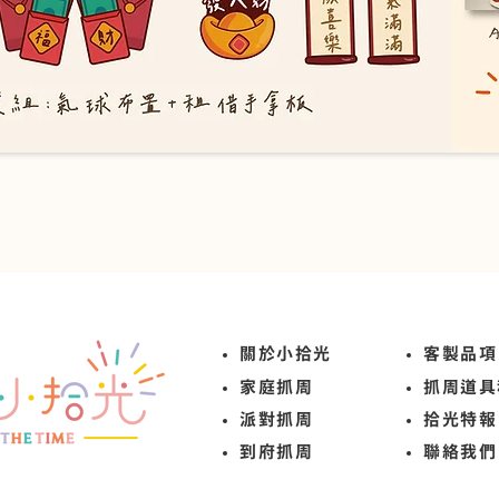
關於小拾光
​客製品項
​家庭抓周
抓周道具
​派對抓周
拾光特報
​到府抓周
聯絡我們